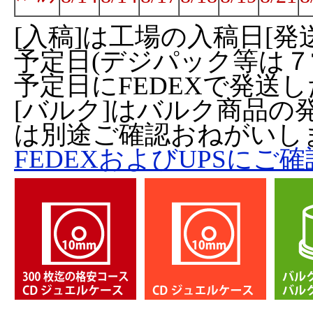
[入稿]は工場の入稿日[発
予定日(デジパック等は７営
予定日にFEDEXで発送
[バルク]はバルク商品の発
は別途ご確認おねがいし
FEDEXおよびUPSにご