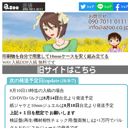
印刷物を自分で用意して10mmケースを安く組み立てる
WAV入稿DDP入稿 無料です
次の発送予定日(update:26/8/7)
8月10日13時迄の入稿の場合
CD/DVDバルクは
8月14日
台北より発送予定
紙ジャケと10mmジュエルは
8月18日
台北より発送予定
上記＋１日を想定で お願いします
検証盤(再生/機材相性チェック用/盤面無し)は+1万円でバル
クとおなじスケジュールで発送です