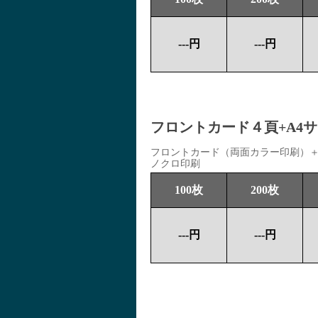
---円
---円
フロントカード４頁+A4
フロントカード（両面カラー印刷）＋
ノクロ印刷
100枚
200枚
---円
---円