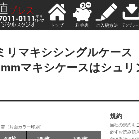
7ミリマキシシングルケース
7mmマキシケースはシュリ
規約
当社の規約を
＋帯（片面カラー印刷）
必ずお読み頂
300枚
500枚
1000枚