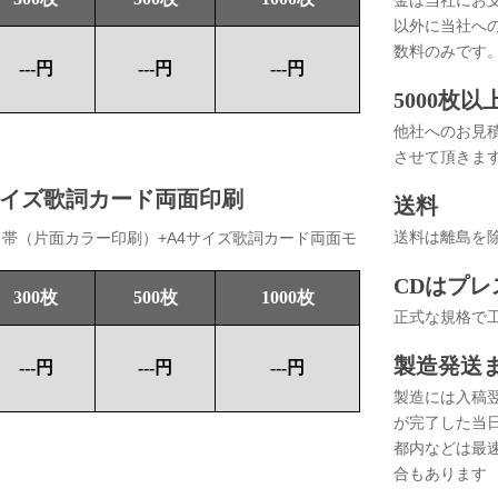
金は当社にお
以外に当社へ
数料のみです
---円
---円
---円
5000枚
他社へのお見
させて頂きま
サイズ歌詞カード両面印刷
送料
帯（片面カラー印刷）+A4サイズ歌詞カード両面モ
送料は離島を
CDはプ
300枚
500枚
1000枚
正式な規格で
製造発送
---円
---円
---円
製造には入稿
が完了した当
都内などは最
合もあります