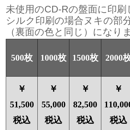
未使用のCD-Rの盤面に印
シルク印刷の場合ヌキの部
（裏面の色と同じ）になり
500枚
1000枚
1500枚
2000
￥
￥
￥
￥
51,500
55,000
82,500
110,00
税込
税込
税込
税込