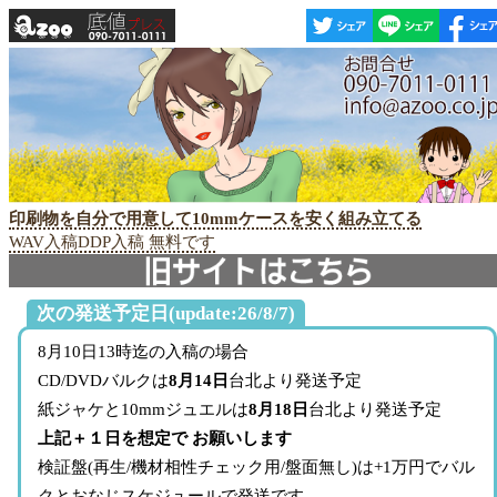
印刷物を自分で用意して10mmケースを安く組み立てる
WAV入稿DDP入稿 無料です
次の発送予定日(update:26/8/7)
8月10日13時迄の入稿の場合
CD/DVDバルクは
8月14日
台北より発送予定
紙ジャケと10mmジュエルは
8月18日
台北より発送予定
上記＋１日を想定で お願いします
検証盤(再生/機材相性チェック用/盤面無し)は+1万円でバル
クとおなじスケジュールで発送です