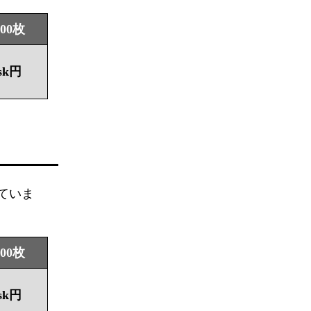
000枚
sk円
ていま
000枚
sk円