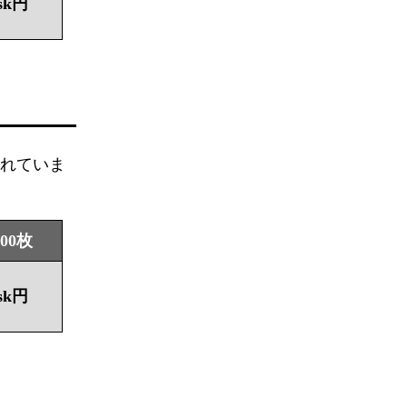
sk円
されていま
000枚
sk円