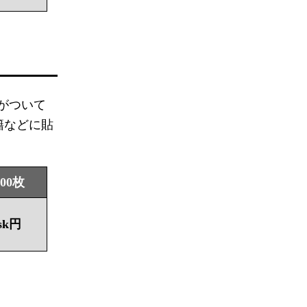
がついて
籍などに貼
000枚
sk円