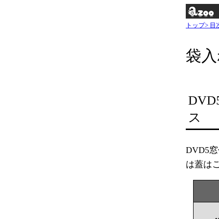
トップ>
目
袋入
DV
ス
DVD
は蓋は