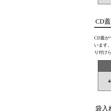
CD
CD蓋
います
り付け
4
袋入