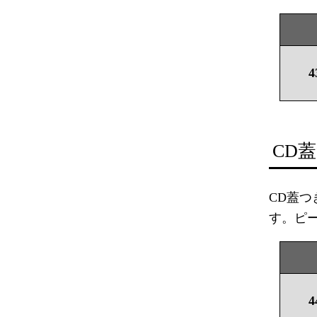
4
CD
CD蓋
す。ピ
4