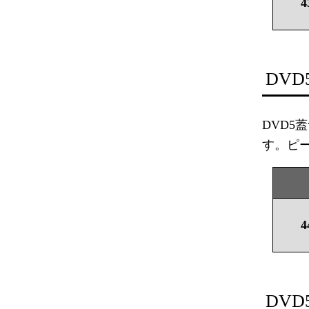
4
DV
DVD
す。ピ
4
DV