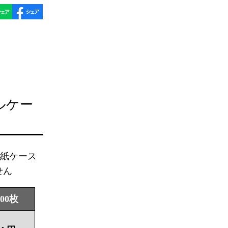
ルケー
き紙ケース
せん
000枚