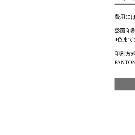
費用に
盤面印
4色ま
印刷方
PANT