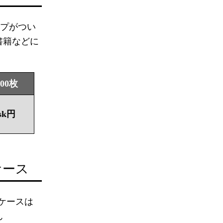
ープがつい
書籍などに
000枚
sk円
ケース
ケースは
ん