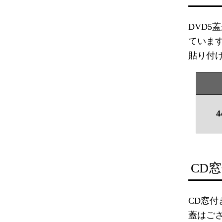
DVD
ていま
貼り付
4
CD
CD窓
蓋はご