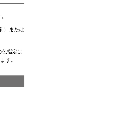
す。
刷）または
の色指定は
します。